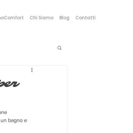
moComfort
Chi Siamo
Blog
Contatti
per
one 
o un bagno e 