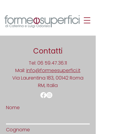
Contatti
Tel:
06 59.47.36.11
Mail:
info@formeesuperfici.it
Via Laurentina 183, 00142 Roma
RM, Italia
Nome
Cognome