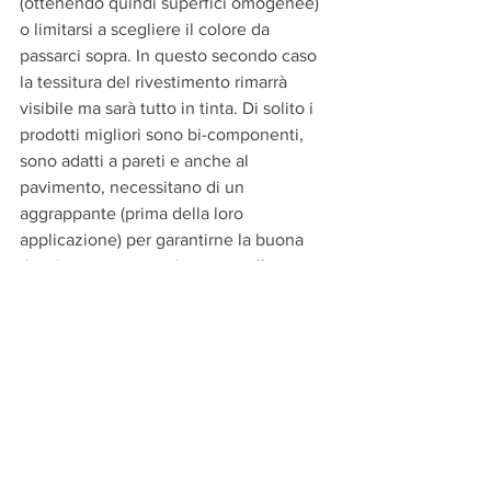
(ottenendo quindi superfici omogenee) 
o limitarsi a scegliere il colore da 
passarci sopra. In questo secondo caso 
la tessitura del rivestimento rimarrà 
visibile ma sarà tutto in tinta. Di solito i 
prodotti migliori sono bi-componenti, 
sono adatti a pareti e anche al 
pavimento, necessitano di un 
aggrappante (prima della loro 
applicazione) per garantirne la buona 
riuscita e vanno stesi con un rullo 
piccolo a peli corti. Attenzione al bi-
componente: va miscelato solo il 
quantitativo necessario per la prima 
mano e va utilizzato entro poche ore, 
poi il colore si altera. Per la seconda 
mano il prodotto va nuovamente 
miscelato (il rimanente) sempre 
secondo le proporzioni indicate dal 